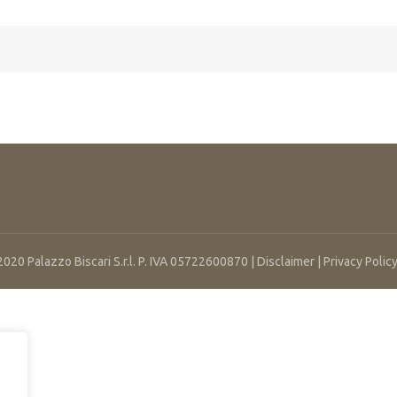
020 Palazzo Biscari S.r.l. P. IVA 05722600870 |
Disclaimer |
Privacy Policy
.