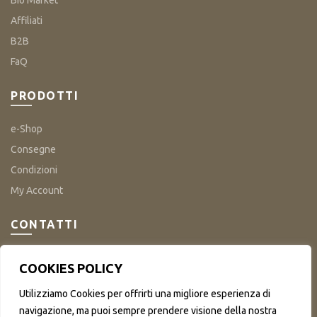
Bio Market
Affiliati
B2B
FaQ
PRODOTTI
e-Shop
Consegne
Condizioni
My Account
CONTATTI
Azienda Agricola Orto San Paolo
COOKIES POLICY
V.le Kennedy, 98 – Catania 95121
Mobile +39 347 973 4332
Utilizziamo Cookies per offrirti una migliore esperienza di
mail: info@ortosanpaolo.it
navigazione, ma puoi sempre prendere visione della nostra